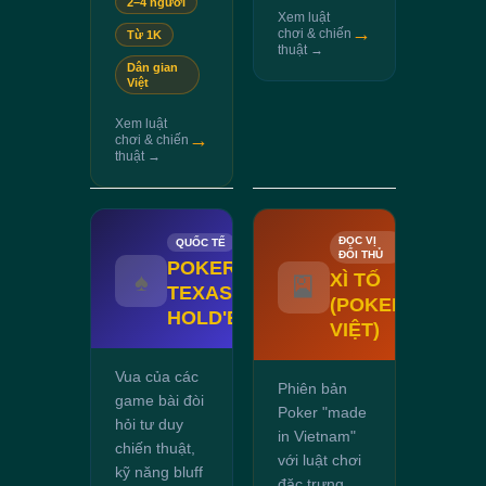
2–4 người
Xem luật
→
chơi & chiến
Từ 1K
thuật →
Dân gian
Việt
Xem luật
→
chơi & chiến
thuật →
ĐỌC VỊ
QUỐC TẾ
ĐỐI THỦ
POKER
♠️
XÌ TỐ
🎴
TEXAS
(POKER
HOLD'EM
VIỆT)
Vua của các
Phiên bản
game bài đòi
Poker "made
hỏi tư duy
in Vietnam"
chiến thuật,
với luật chơi
kỹ năng bluff
đặc trưng