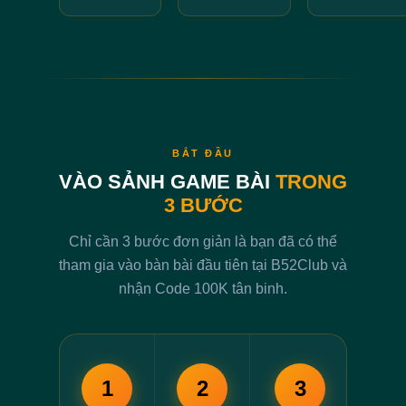
BẮT ĐẦU
VÀO SẢNH GAME BÀI
TRONG
3 BƯỚC
Chỉ cần 3 bước đơn giản là bạn đã có thể
tham gia vào bàn bài đầu tiên tại B52Club và
nhận Code 100K tân binh.
1
2
3