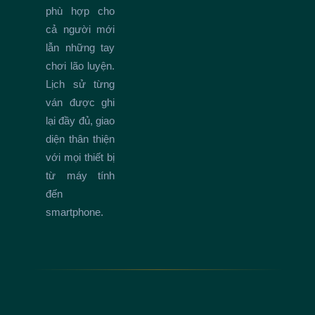
phù hợp cho
cả người mới
lẫn những tay
chơi lão luyện.
Lịch sử từng
ván được ghi
lại đầy đủ, giao
diện thân thiện
với mọi thiết bị
từ máy tính
đến
smartphone.