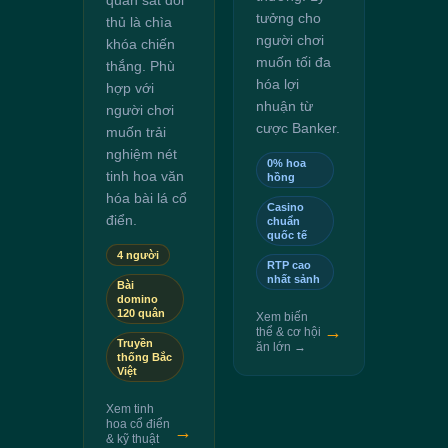
quan sát đối
tưởng cho
thủ là chìa
người chơi
khóa chiến
muốn tối đa
thắng. Phù
hóa lợi
hợp với
nhuận từ
người chơi
cược Banker.
muốn trải
nghiệm nét
0% hoa
tinh hoa văn
hồng
hóa bài lá cổ
Casino
điển.
chuẩn
quốc tế
4 người
RTP cao
nhất sảnh
Bài
domino
120 quân
Xem biến
→
thể & cơ hội
Truyền
ăn lớn →
thống Bắc
Việt
Xem tinh
hoa cổ điển
→
& kỹ thuật