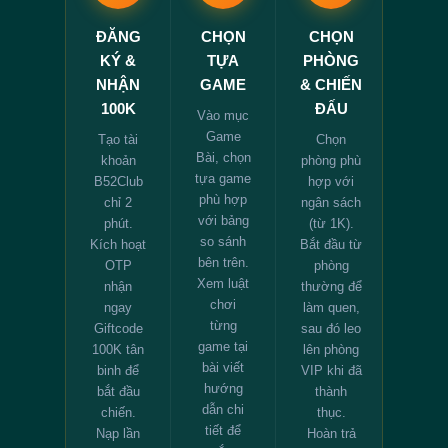
ĐĂNG
CHỌN
CHỌN
KÝ &
TỰA
PHÒNG
NHẬN
GAME
& CHIẾN
100K
ĐẤU
Vào mục
Game
Tạo tài
Chọn
Bài, chọn
khoản
phòng phù
tựa game
B52Club
hợp với
phù hợp
chỉ 2
ngân sách
với bảng
phút.
(từ 1K).
so sánh
Kích hoạt
Bắt đầu từ
bên trên.
OTP
phòng
Xem luật
nhận
thường để
chơi
ngay
làm quen,
từng
Giftcode
sau đó leo
game tại
100K tân
lên phòng
bài viết
binh để
VIP khi đã
hướng
bắt đầu
thành
dẫn chi
chiến.
thục.
tiết để
Nạp lần
Hoàn trả