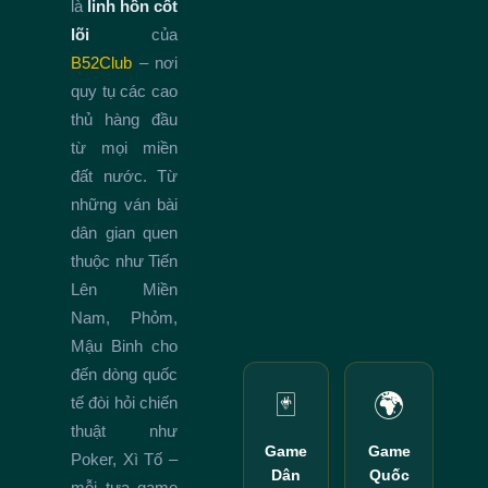
là
linh hồn cốt
lõi
của
B52Club
– nơi
quy tụ các cao
thủ hàng đầu
từ mọi miền
đất nước. Từ
những ván bài
dân gian quen
thuộc như Tiến
Lên Miền
Nam, Phỏm,
Mậu Binh cho
đến dòng quốc
🃏
🌍
tế đòi hỏi chiến
thuật như
Game
Game
Poker, Xì Tố –
Dân
Quốc
mỗi tựa game