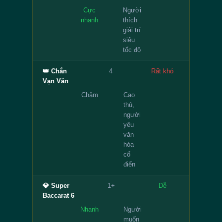
Cực
Người
nhanh
thích
giải trí
siêu
tốc độ
👑 Chắn
4
Rất khó
Vạn Văn
Chậm
Cao
thủ,
người
yêu
văn
hóa
cổ
điển
💎 Super
1+
Dễ
Baccarat 6
Nhanh
Người
muốn