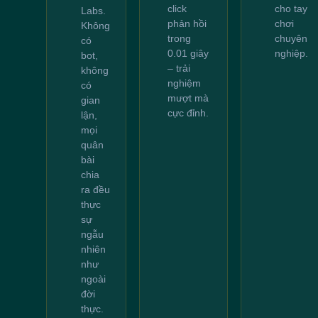
click
cho tay
Labs.
phản hồi
chơi
Không
trong
chuyên
có
0.01 giây
nghiệp.
bot,
– trải
không
nghiệm
có
mượt mà
gian
cực đỉnh.
lận,
mọi
quân
bài
chia
ra đều
thực
sự
ngẫu
nhiên
như
ngoài
đời
thực.