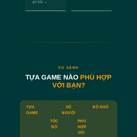
gò bài →
SO SÁNH
TỰA GAME NÀO
PHÙ HỢP
VỚI BẠN?
TỰA
SỐ
ĐỘ KHÓ
GAME
NGƯỜI
TỐC
PHÙ
ĐỘ
HỢP
VỚI