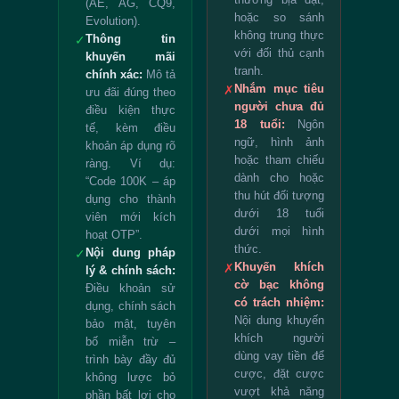
(AE, AG, CQ9,
hoặc so sánh
Evolution).
không trung thực
Thông tin
✓
với đối thủ cạnh
khuyến mãi
tranh.
chính xác:
Mô tả
Nhắm mục tiêu
✗
ưu đãi đúng theo
người chưa đủ
điều kiện thực
18 tuổi:
Ngôn
tế, kèm điều
ngữ, hình ảnh
khoản áp dụng rõ
hoặc tham chiếu
ràng. Ví dụ:
dành cho hoặc
“Code 100K – áp
thu hút đối tượng
dụng cho thành
dưới 18 tuổi
viên mới kích
dưới mọi hình
hoạt OTP”.
thức.
Nội dung pháp
✓
Khuyến khích
✗
lý & chính sách:
cờ bạc không
Điều khoản sử
có trách nhiệm:
dụng, chính sách
Nội dung khuyến
bảo mật, tuyên
khích người
bố miễn trừ –
dùng vay tiền để
trình bày đầy đủ
cược, đặt cược
không lược bỏ
vượt khả năng
phần bất lợi cho