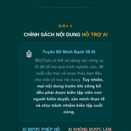
ĐIỀU 5
CHÍNH SÁCH NỘI DUNG
HỖ TRỢ AI
Tuyên Bố Minh Bạch Về AI
🤖
B52Club có thể sử dụng các công cụ
AI để hỗ trợ quá trình nghiên cứu, đề
xuất cấu trúc và soạn thảo ban đầu
cho một số loại nội dung.
Tuy nhiên,
mọi nội dung trước khi công bố
đều phải được biên tập viên con
người kiểm duyệt, xác minh thực tế
và chịu trách nhiệm biên tập cuối
cùng.
AI ĐƯỢC PHÉP HỖ
AI KHÔNG ĐƯỢC LÀM