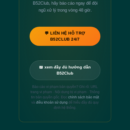
B52Club, hãy báo cáo ngay để đội
ngũ xử lý trong vòng 48 giờ.
💬 LIÊN HỆ HỖ TRỢ
B52CLUB 24/7
📖 xem đầy đủ hướng dẫn
B52Club
Báo cáo vi phạm bản quyền? Ghi rõ: URL
trang vi phạm · Nội dung bị vi phạm · Thông
tin bản quyền gốc. Đọc
chính sách bảo mật
và
điều khoản sử dụng
để hiểu đầy đủ quy
định hệ thống.