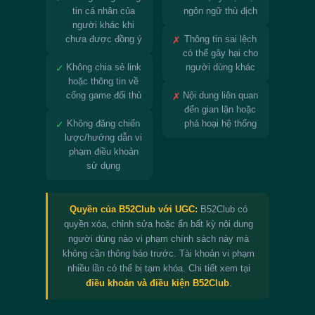
tin cá nhân của
ngôn ngữ thù địch
người khác khi
chưa được đồng ý
✗
Thông tin sai lệch
có thể gây hại cho
✓
Không chia sẻ link
người dùng khác
hoặc thông tin về
cổng game đối thủ
✗
Nội dung liên quan
đến gian lận hoặc
✓
Không đăng chiến
phá hoại hệ thống
lược/hướng dẫn vi
phạm điều khoản
sử dụng
Quyền của B52Club với UGC:
B52Club có
quyền xóa, chỉnh sửa hoặc ẩn bất kỳ nội dung
người dùng nào vi phạm chính sách này mà
không cần thông báo trước. Tài khoản vi phạm
nhiều lần có thể bị tạm khóa. Chi tiết xem tại
điều khoản và điều kiện B52Club
.