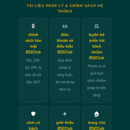
TÀI LIỆU PHÁP LÝ & CHÍNH SÁCH HỆ
THỐNG
🔒
📜
⚖️
chính
điều
tuyên bố
sách bảo
khoản và
miễn trừ
mật
điều kiện
trách
B52Club
B52Club
nhiệm
B52Club
SSL 256-
Quy định
Phạm vi và
bit, 2FA, AI
pháp lý
giới hạn
bảo vệ dữ
ràng buộc
trách nhiệm
liệu 24/7
khi sử dụng
pháp lý nền
dịch vụ
tảng
🛡️
✈
🏠
chơi có
giới thiệu
trang chủ
trách
B52Club
B52Club