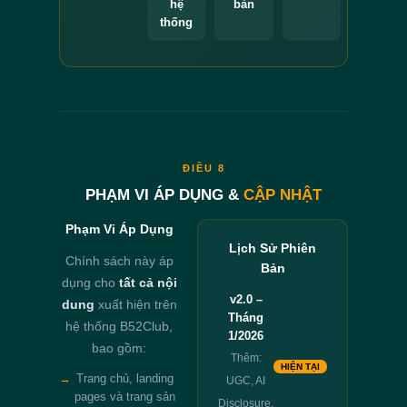
hệ
bản
thống
ĐIỀU 8
PHẠM VI ÁP DỤNG &
CẬP NHẬT
Phạm Vi Áp Dụng
Lịch Sử Phiên
Chính sách này áp
Bản
dụng cho
tất cả nội
v2.0 –
dung
xuất hiện trên
Tháng
hệ thống B52Club,
1/2026
bao gồm:
Thêm:
HIỆN TẠI
→
Trang chủ, landing
UGC, AI
pages và trang sản
Disclosure,