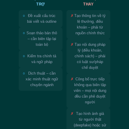
TRỢ
THAY
○
✗
Đề xuất cấu trúc
Tạo thông tin về tỷ
bài viết và outline
lệ thưởng, điều
khoản – phải từ
○
Soạn thảo bản thô
nguồn chính thức
– cần biên tập lại
✗
toàn bộ
Tạo nội dung pháp
lý (điều khoản,
○
Kiểm tra chính tả
chính sách) – phải
và ngữ pháp
có luật sư/pháp
chế duyệt
○
Dịch thuật – cần
✗
xác minh thuật ngữ
Công bố trực tiếp
chuyên ngành
không qua biên tập
viên – mọi nội dung
đều cần phê duyệt
người
✗
Tạo hình ảnh giả
từ người thật
(deepfake) hoặc sử