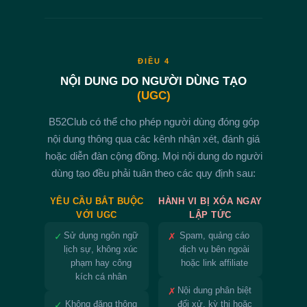
ĐIỀU 4
NỘI DUNG DO NGƯỜI DÙNG TẠO
(UGC)
B52Club có thể cho phép người dùng đóng góp
nội dung thông qua các kênh nhận xét, đánh giá
hoặc diễn đàn cộng đồng. Mọi nội dung do người
dùng tạo đều phải tuân theo các quy định sau:
YÊU CẦU BẮT BUỘC
HÀNH VI BỊ XÓA NGAY
VỚI UGC
LẬP TỨC
✓
Sử dụng ngôn ngữ
✗
Spam, quảng cáo
lịch sự, không xúc
dịch vụ bên ngoài
phạm hay công
hoặc link affiliate
kích cá nhân
✗
Nội dung phân biệt
✓
Không đăng thông
đối xử, kỳ thị hoặc