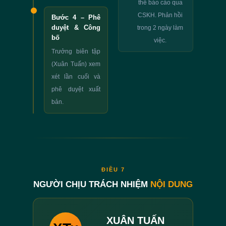
thể báo cáo qua
CSKH. Phản hồi
Bước 4 – Phê
duyệt & Công
trong 2 ngày làm
bố
việc.
Trưởng biên tập
(Xuân Tuấn) xem
xét lần cuối và
phê duyệt xuất
bản.
ĐIỀU 7
NGƯỜI CHỊU TRÁCH NHIỆM
NỘI DUNG
XUÂN TUẤN