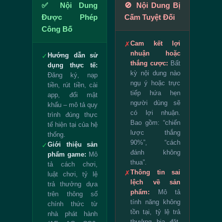
✅ Nội Dung
🚫 Nội Dung Bị
Được Phép
Cấm Tuyệt Đối
Công Bố
Cam kết lợi
✗
nhuận hoặc
Hướng dẫn sử
✓
thắng cược:
Bất
dụng thực tế:
kỳ nội dung nào
Đăng ký, nạp
ngụ ý hoặc trực
tiền, rút tiền, cài
tiếp hứa hẹn
app, đổi mật
người dùng sẽ
khẩu – mô tả quy
có lợi nhuận.
trình đúng thực
Bao gồm: “chiến
tế hiện tại của hệ
lược thắng
thống.
90%”, “cách
Giới thiệu sản
✓
đánh không
phẩm game:
Mô
thua”.
tả cách chơi,
Thông tin sai
✗
luật chơi, tỷ lệ
lệch về sản
trả thưởng dựa
phẩm:
Mô tả
trên thông số
tính năng không
chính thức từ
tồn tại, tỷ lệ trả
nhà phát hành
thưởng bịa đặt,