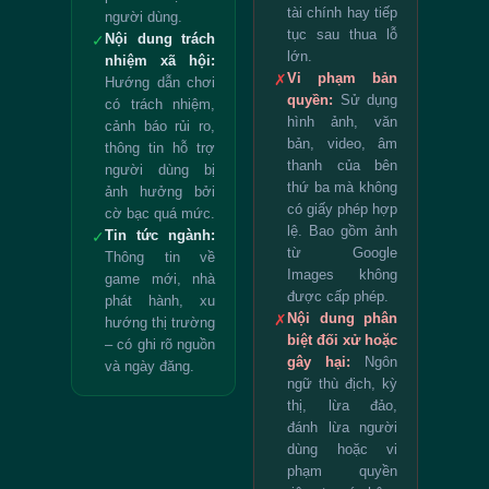
tài chính hay tiếp
người dùng.
tục sau thua lỗ
Nội dung trách
✓
lớn.
nhiệm xã hội:
Vi phạm bản
✗
Hướng dẫn chơi
quyền:
Sử dụng
có trách nhiệm,
hình ảnh, văn
cảnh báo rủi ro,
bản, video, âm
thông tin hỗ trợ
thanh của bên
người dùng bị
thứ ba mà không
ảnh hưởng bởi
có giấy phép hợp
cờ bạc quá mức.
lệ. Bao gồm ảnh
Tin tức ngành:
✓
từ Google
Thông tin về
Images không
game mới, nhà
được cấp phép.
phát hành, xu
Nội dung phân
✗
hướng thị trường
biệt đối xử hoặc
– có ghi rõ nguồn
gây hại:
Ngôn
và ngày đăng.
ngữ thù địch, kỳ
thị, lừa đảo,
đánh lừa người
dùng hoặc vi
phạm quyền