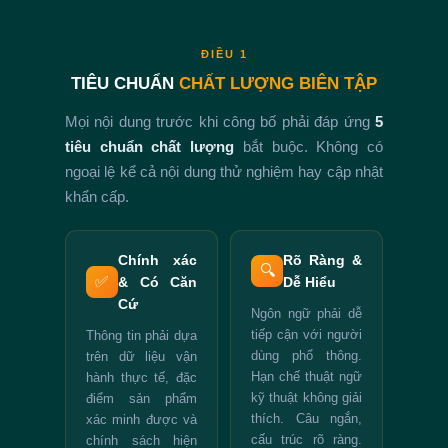
ĐIỀU 1
TIÊU CHUẨN
CHẤT LƯỢNG BIÊN TẬP
Mọi nội dung trước khi công bố phải đáp ứng
5
tiêu chuẩn chất lượng
bắt buộc. Không có
ngoại lệ kể cả nội dung thử nghiệm hay cập nhật
khẩn cấp.
Chính xác
Rõ Ràng &
🔍
✅
& Có Căn
Dễ Hiểu
Cứ
Ngôn ngữ phải dễ
tiếp cận với người
Thông tin phải dựa
dùng phổ thông.
trên dữ liệu vận
Hạn chế thuật ngữ
hành thực tế, đặc
kỹ thuật không giải
điểm sản phẩm
thích. Câu ngắn,
xác minh được và
cấu trúc rõ ràng.
chính sách hiện