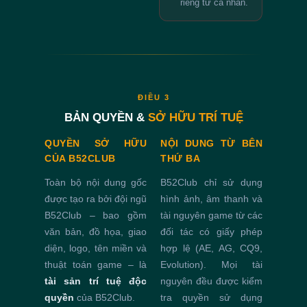
riêng tư cá nhân.
ĐIỀU 3
BẢN QUYỀN &
SỞ HỮU TRÍ TUỆ
QUYỀN SỞ HỮU
NỘI DUNG TỪ BÊN
CỦA B52CLUB
THỨ BA
Toàn bộ nội dung gốc
B52Club chỉ sử dụng
được tạo ra bởi đội ngũ
hình ảnh, âm thanh và
B52Club – bao gồm
tài nguyên game từ các
văn bản, đồ họa, giao
đối tác có giấy phép
diện, logo, tên miền và
hợp lệ (AE, AG, CQ9,
thuật toán game – là
Evolution). Mọi tài
tài sản trí tuệ độc
nguyên đều được kiểm
quyền
của B52Club.
tra quyền sử dụng