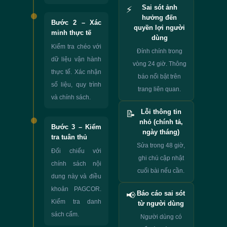
Sai sót ảnh
⚡
hưởng đến
Bước 2 – Xác
quyền lợi người
minh thực tế
dùng
Kiểm tra chéo với
Đính chính trong
dữ liệu vận hành
vòng 24 giờ. Thông
thực tế. Xác nhận
báo nổi bật trên
số liệu, quy trình
trang liên quan.
và chính sách.
Lỗi thông tin
📝
nhỏ (chính tả,
Bước 3 – Kiểm
ngày tháng)
tra tuân thủ
Sửa trong 48 giờ,
Đối chiếu với
ghi chú cập nhật
chính sách nội
cuối bài nếu cần.
dung này và điều
khoản PAGCOR.
Báo cáo sai sót
📢
Kiểm tra danh
từ người dùng
sách cấm.
Người dùng có