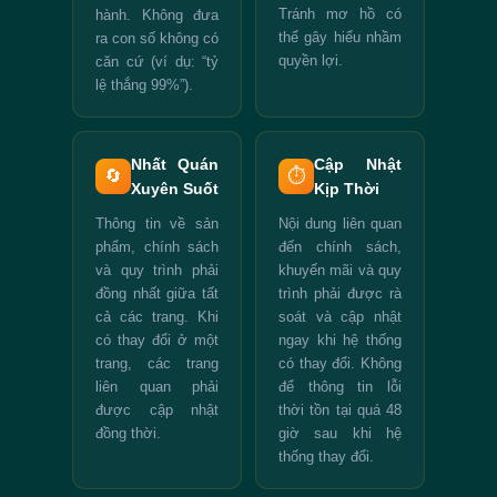
Tránh mơ hồ có
hành. Không đưa
thể gây hiểu nhầm
ra con số không có
quyền lợi.
căn cứ (ví dụ: “tỷ
lệ thắng 99%”).
Nhất Quán
Cập Nhật
🔄
⏱️
Xuyên Suốt
Kịp Thời
Thông tin về sản
Nội dung liên quan
phẩm, chính sách
đến chính sách,
và quy trình phải
khuyến mãi và quy
đồng nhất giữa tất
trình phải được rà
cả các trang. Khi
soát và cập nhật
có thay đổi ở một
ngay khi hệ thống
trang, các trang
có thay đổi. Không
liên quan phải
để thông tin lỗi
được cập nhật
thời tồn tại quá 48
đồng thời.
giờ sau khi hệ
thống thay đổi.