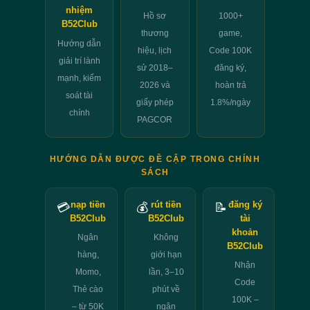
nhiệm
Hồ sơ
1000+
B52Club
thương
game,
Hướng dẫn
hiệu, lịch
Code 100K
giải trí lành
sử 2018–
đăng ký,
mạnh, kiểm
2026 và
hoàn trả
soát tài
giấy phép
1.8%/ngày
chính
PAGCOR
HƯỚNG DẪN ĐƯỢC ĐỀ CẬP TRONG CHÍNH
SÁCH
nạp tiền
rút tiền
đăng ký
💳
💰
📝
B52Club
B52Club
tài
khoản
Ngân
Không
B52Club
hàng,
giới hạn
Nhận
Momo,
lần, 3–10
Code
Thẻ cào
phút về
100K –
– từ 50K
ngân