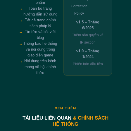
phẩm
Correction
→
Toàn bộ trang
Policy
hướng dẫn sử dụng
→
Tất cả trang chính
v1.5 – Tháng
sách pháp lý
6/2025
→
Tin tức và bài viết
Thêm bản quyền và
blog
IP section
→
Thông báo hệ thống
và nội dung trong
v1.0 – Tháng
giao diện game
1/2024
→
Nội dung trên kênh
Phiên bản đầu tiên
mạng xã hội chính
thức
XEM THÊM
TÀI LIỆU LIÊN QUAN
& CHÍNH SÁCH
HỆ THỐNG