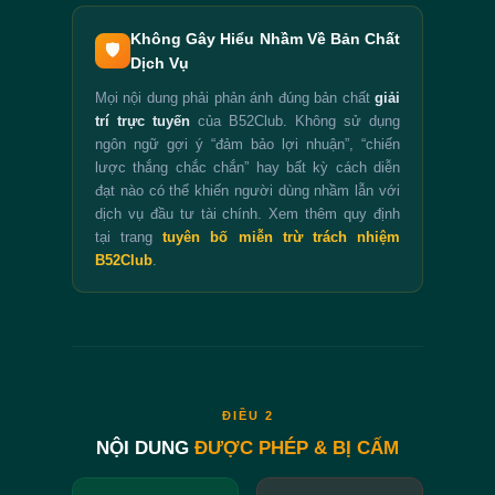
Không Gây Hiểu Nhầm Về Bản Chất
🛡️
Dịch Vụ
Mọi nội dung phải phản ánh đúng bản chất
giải
trí trực tuyến
của B52Club. Không sử dụng
ngôn ngữ gợi ý “đảm bảo lợi nhuận”, “chiến
lược thắng chắc chắn” hay bất kỳ cách diễn
đạt nào có thể khiến người dùng nhầm lẫn với
dịch vụ đầu tư tài chính. Xem thêm quy định
tại trang
tuyên bố miễn trừ trách nhiệm
B52Club
.
ĐIỀU 2
NỘI DUNG
ĐƯỢC PHÉP & BỊ CẤM