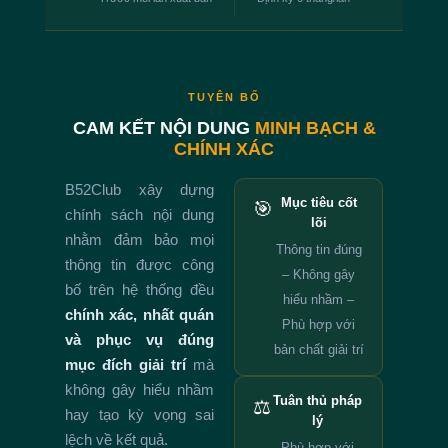
TUYÊN BỐ
CAM KẾT NỘI DUNG
MINH BẠCH &
CHÍNH XÁC
B52Club xây dựng
Mục tiêu cốt
🎯
chính sách nội dung
lõi
nhằm đảm bảo mọi
Thông tin đúng
thông tin được công
– Không gây
bố trên hệ thống đều
hiểu nhầm –
chính xác, nhất quán
Phù hợp với
và phục vụ đúng
bản chất giải trí
mục đích giải trí
mà
không gây hiểu nhầm
Tuân thủ pháp
⚖️
hay tạo kỳ vọng sai
lý
lệch về kết quả.
Phù hợp với