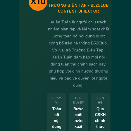
XTu
TRƯỞNG BIÊN TẬP · B52CLUB
CONTENT DIRECTOR
Xuân Tuấn là người chịu trách
nhiệm biên tập và kiểm soát chất
lượng toàn bộ nội dung được
công bố trên hệ thống B52Club.
Với vai trò Trưởng Biên Tập,
Xuân Tuấn đảm bảo mọi nội
dung tuân thủ chính sách này,
phù hợp với định hướng thương
hiệu và bảo vệ quyền lợi người
dùng.
PHẠM
PHÊ
LIÊN
VI
DUYỆT
HỆ
Toàn
Bước
Qua
bộ
cuối
CSKH
nội
trước
chính
dung
xuất
thức