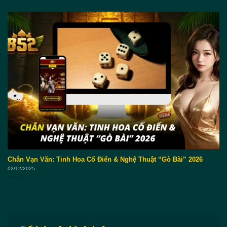
Chắn Vạn Văn: Tinh Hoa Cổ Điển & Nghệ Thuật “Gò Bài” 2026
02/12/2025