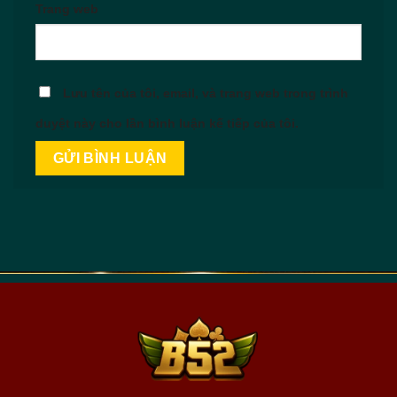
Trang web
Lưu tên của tôi, email, và trang web trong trình
duyệt này cho lần bình luận kế tiếp của tôi.