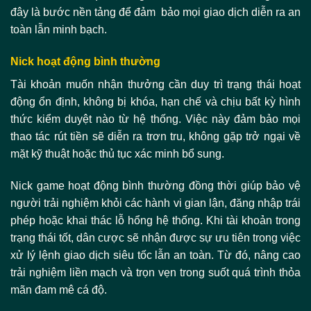
đây là bước nền tảng để đảm bảo mọi giao dịch diễn ra an
toàn lẫn minh bạch.
Nick hoạt động bình thường
Tài khoản muốn nhận thưởng cần duy trì trạng thái hoạt
động ổn định, không bị khóa, hạn chế và chịu bất kỳ hình
thức kiểm duyệt nào từ hệ thống. Việc này đảm bảo mọi
thao tác rút tiền sẽ diễn ra trơn tru, không gặp trở ngại về
mặt kỹ thuật hoặc thủ tục xác minh bổ sung.
Nick game hoạt động bình thường đồng thời giúp bảo vệ
người trải nghiệm khỏi các hành vi gian lận, đăng nhập trái
phép hoặc khai thác lỗ hổng hệ thống. Khi tài khoản trong
trạng thái tốt, dân cược sẽ nhận được sự ưu tiên trong việc
xử lý lệnh giao dịch siêu tốc lẫn an toàn. Từ đó, nâng cao
trải nghiệm liền mạch và trọn vẹn trong suốt quá trình thỏa
mãn đam mê cá độ.