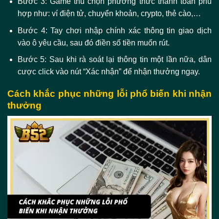
Bước 3: Game thủ chọn phương thức thanh toán phù
hợp như: ví điện tử, chuyển khoản, crypto, thẻ cào,…
Bước 4: Tay chơi nhập chính xác thông tin giao dịch
vào ô yêu cầu, sau đó điền số tiền muốn rút.
Bước 5: Sau khi rà soát lại thông tin một lần nữa, dân
cược click vào nút “Xác nhận” để nhận thưởng ngay.
Cách khắc phục những lỗi phổ biến khi nhận
thưởng