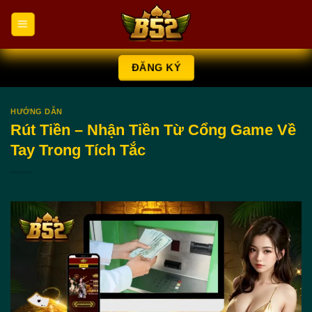
Chuyển
đến
nội
dung
ĐĂNG KÝ
HƯỚNG DẪN
Rút Tiền – Nhận Tiền Từ Cổng Game Về
Tay Trong Tích Tắc