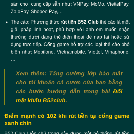
sân chơi cung cấp sẵn như: VNPay, MoMo, ViettelPay,
ZaloPay, Shopee Pay,…
Thẻ cào: Phương thức
rút tiền B52 Club
thẻ cào là một
giải pháp linh hoạt, phù hợp với anh em muốn nhận
thưởng dưới dạng thẻ điện thoại để nạp lại hoặc sử
dụng trực tiếp. Cổng game hỗ trợ các loại thẻ cào phổ
biến như: Mobifone, Vietnamobile, Viettel, Vinaphone,
…
Xem thêm: Tăng cường lớp bảo mật
cho tài khoản cá cược của bạn bằng
các bước hướng dẫn trong bài
Đổi
mật khẩu B52club
.
Điểm mạnh có 102 khi rút tiền tại cổng game
xanh chín
B52 Club luôn chú trọng xây dựng một hệ thống rút tiền