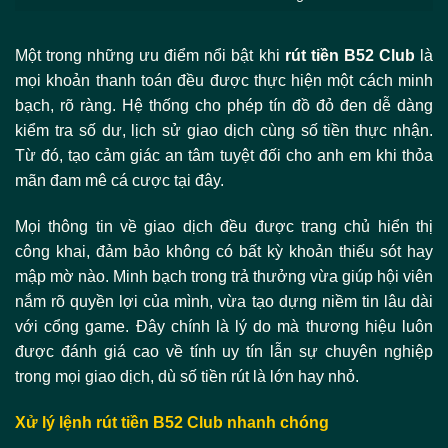
Một trong những ưu điểm nổi bật khi
rút tiền B52 Club
là
mọi khoản thanh toán đều được thực hiện một cách minh
bạch, rõ ràng. Hệ thống cho phép tín đồ đỏ đen dễ dàng
kiểm tra số dư, lịch sử giao dịch cùng số tiền thực nhận.
Từ đó, tạo cảm giác an tâm tuyệt đối cho anh em khi thỏa
mãn đam mê cá cược tại đây.
Mọi thông tin về giao dịch đều được trang chủ hiển thị
công khai, đảm bảo không có bất kỳ khoản thiếu sót hay
mập mờ nào. Minh bạch trong trả thưởng vừa giúp hội viên
nắm rõ quyền lợi của mình, vừa tạo dựng niềm tin lâu dài
với cổng game. Đây chính là lý do mà thương hiệu luôn
được đánh giá cao về tính uy tín lẫn sự chuyên nghiệp
trong mọi giao dịch, dù số tiền rút là lớn hay nhỏ.
Xử lý lệnh rút tiền B52 Club nhanh chóng