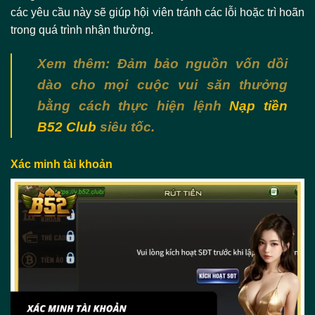
các yêu cầu này sẽ giúp hội viên tránh các lỗi hoặc trì hoãn
trong quá trình nhận thưởng.
Xem thêm: Đảm bảo nguồn vốn dồi
dào cho mọi cuộc vui săn thưởng
bằng cách thực hiện lệnh
Nạp tiền
B52 Club
siêu tốc.
Xác minh tài khoản