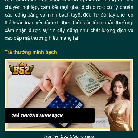
chuyên nghiệp, cam kết mọi giao dịch được xử lý chuẩn
xác, công bằng và minh bạch tuyệt đối. Từ đó, tay chơi có
thể hoàn toàn yên tâm khi thực hiện các lệnh nhận thưởng,
cảm nhận được sự tin cậy cũng như chất lượng dịch vụ
cao cấp mà thương hiệu mang lại.
Trả thưởng minh bạch
Rút tiền B52 Club rõ ràng