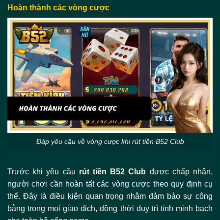
Hoàn thành các vòng cược
Đáp yêu cầu về vòng cược khi rút tiền B52 Club
Trước khi yêu cầu
rút tiền B52 Club
được chấp nhận,
người chơi cần hoàn tất các vòng cược theo quy định cụ
thể. Đây là điều kiện quan trọng nhằm đảm bảo sự công
bằng trong mọi giao dịch, đồng thời duy trì tính minh bạch