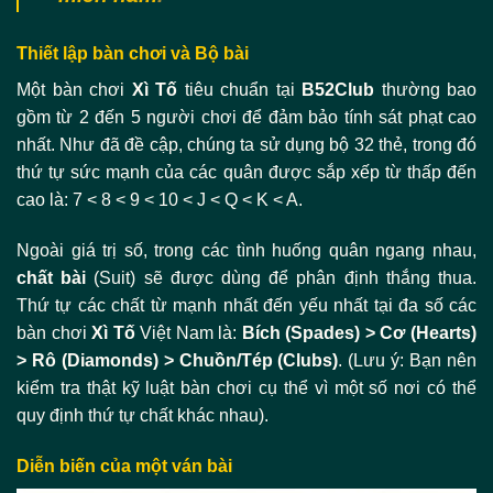
Thiết lập bàn chơi và Bộ bài
Một bàn chơi
Xì Tố
tiêu chuẩn tại
B52Club
thường bao
gồm từ 2 đến 5 người chơi để đảm bảo tính sát phạt cao
nhất. Như đã đề cập, chúng ta sử dụng bộ 32 thẻ, trong đó
thứ tự sức mạnh của các quân được sắp xếp từ thấp đến
cao là: 7 < 8 < 9 < 10 < J < Q < K < A.
Ngoài giá trị số, trong các tình huống quân ngang nhau,
chất bài
(Suit) sẽ được dùng để phân định thắng thua.
Thứ tự các chất từ mạnh nhất đến yếu nhất tại đa số các
bàn chơi
Xì Tố
Việt Nam là:
Bích (Spades) > Cơ (Hearts)
> Rô (Diamonds) > Chuồn/Tép (Clubs)
. (Lưu ý: Bạn nên
kiểm tra thật kỹ luật bàn chơi cụ thể vì một số nơi có thể
quy định thứ tự chất khác nhau).
Diễn biến của một ván bài