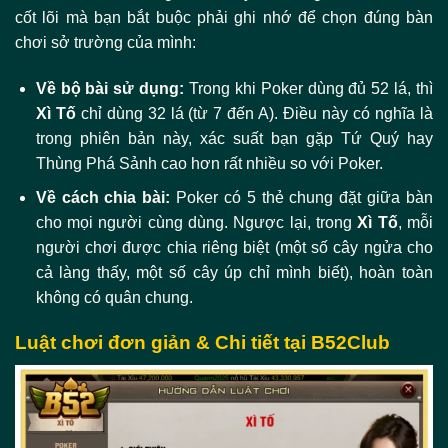
cốt lõi mà bạn bắt buộc phải ghi nhớ để chọn đúng bàn
chơi sở trường của mình:
Về bộ bài sử dụng:
Trong khi Poker dùng đủ 52 lá, thì
Xì Tố
chỉ dùng 32 lá (từ 7 đến A). Điều này có nghĩa là
trong phiên bản này, xác suất bạn gặp Tứ Quý hay
Thùng Phá Sảnh cao hơn rất nhiều so với Poker.
Về cách chia bài:
Poker có 5 thẻ chung đặt giữa bàn
cho mọi người cùng dùng. Ngược lại, trong
Xì Tố
, mỗi
người chơi được chia riêng biệt (một số cây ngửa cho
cả làng thấy, một số cây úp chỉ mình biết), hoàn toàn
không có quân chung.
Luật chơi đơn giản & Chi tiết tại B52Club