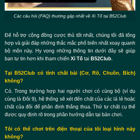
Các câu hỏi (FAQ) thường gặp nhất về Xì Tố tại B52Club
Để hỗ trợ cộng đồng cược thủ tốt nhất, chúng tôi đã tổng
hợp và giải đáp những thắc mắc phổ biến nhất xoay quanh
bộ môn này. Hy vọng những thông tin dưới đây sẽ giúp
bạn tự tin hơn khi tham chiến
Xì Tố
tại
B52Club
.
Tại B52Club có tính chất bài (Cơ, Rô, Chuồn, Bích)
không?
Có. Trong trường hợp hai người chơi có cùng bộ (ví dụ
cùng là Đôi 9), hệ thống sẽ xét đến chất của các lá lẻ hoặc
chất của đôi để phân định thắng thua. Thứ tự chất cụ thể
được quy định rõ trong phần hướng dẫn tại bàn chơi.
Tôi có thể chơi trên điện thoại của tôi loại hình này
không?