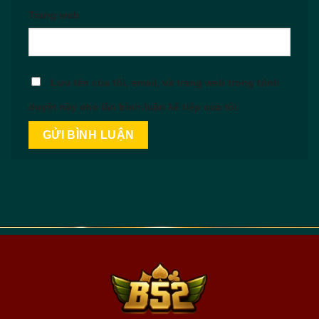
Trang web
Lưu tên của tôi, email, và trang web trong trình
duyệt này cho lần bình luận kế tiếp của tôi.