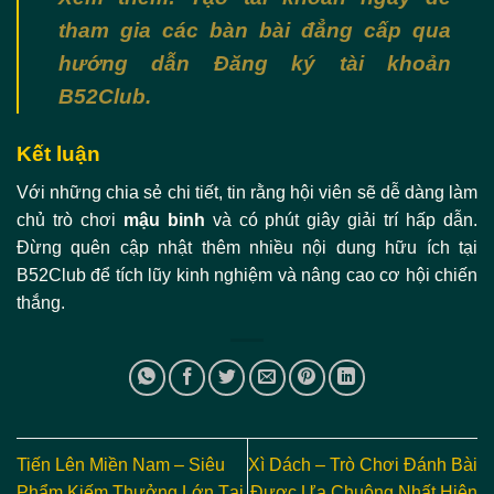
tham gia các bàn bài đẳng cấp qua
hướng dẫn
Đăng ký tài khoản
B52Club
.
Kết luận
Với những chia sẻ chi tiết, tin rằng hội viên sẽ dễ dàng làm
chủ trò chơi
mậu binh
và có phút giây giải trí hấp dẫn.
Đừng quên cập nhật thêm nhiều nội dung hữu ích tại
B52Club để tích lũy kinh nghiệm và nâng cao cơ hội chiến
thắng.
Tiến Lên Miền Nam – Siêu
Xì Dách – Trò Chơi Đánh Bài
Phẩm Kiếm Thưởng Lớn Tại
Được Ưa Chuộng Nhất Hiện