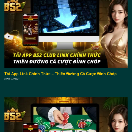
Tải App Link Chính Thức – Thiên Đường Cá Cược Đỉnh Chóp
02/12/2025