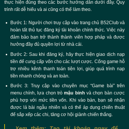
thực hiện đúng theo các bước hướng dẫn dưới đây. Quy
trình rất dễ hiểu và ai cũng có thể làm theo.
Bước 1: Người chơi truy cập vào trang chủ B52Club và
hoàn tất thủ tục đăng ký tài khoản chính thức. Việc này
đảm bảo bạn trở thành thành viên hợp pháp và được
hưởng đầy đủ quyền lợi từ nhà cái.
Bước 2: Sau khi đăng ký, hãy thực hiện giao dịch nạp
tiền để cung cấp vốn cho các lượt cược. Cổng game hỗ
trợ nhiều kênh thanh toán tiện lợi, giúp quá trình nạp
tiền nhanh chóng và an toàn.
Bước 3: Truy cập vào chuyên mục “Game bài” trên
menu chính, lựa chọn trò
mậu binh
và chọn bàn cược
phù hợp với mức tiền vốn. Khi vào bàn, bạn sẽ nhận
được lá bài ngẫu nhiên và có thể áp dụng chiến thuật
để sắp xếp các chi, tăng cơ hội giành chiến thắng.
Xem thêm: Tạo tài khoản ngay để