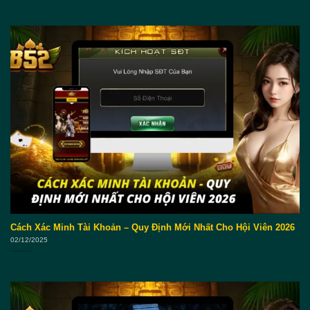
Cách Xác Minh Tài Khoản – Quy Định Mới Nhất Cho Hội Viên 2026
02/12/2025