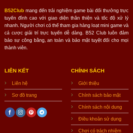
B52Club
mang đến trải nghiệm game bài đổi thưởng trực
tuyến đỉnh cao với giao diện thân thiện và tốc độ xử lý
nhanh. Người chơi có thể tham gia hàng loạt mini game và
cá cược giải trí trực tuyến dễ dàng. B52 Club luôn đảm
bảo sự công bằng, an toàn và bảo mật tuyệt đối cho mọi
thành viên.
LIÊN KẾT
CHÍNH SÁCH
Liên hệ
Giới thiệu
Sơ đồ trang
Chính sách bảo mật
Chính sách nội dung
Điều khoản sử dụng
Chơi có trách nhiệm