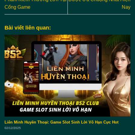
Cổng Game
Nay
Bài viết liên quan:
Liên Minh Huyền Thoại: Game Slot Sinh Lời Vô Hạn Cực Hot
02/12/2025