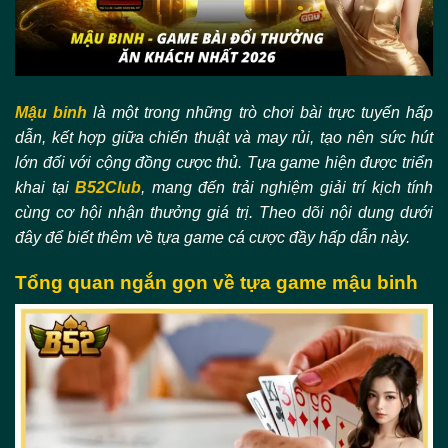
Mậu binh
là một trong những trò chơi bài trực tuyến hấp
dẫn, kết hợp giữa chiến thuật và may rủi, tạo nên sức hút
lớn đối với cộng đồng cược thủ. Tựa game hiện được triển
khai tại
B52Club
, mang đến trải nghiệm giải trí kịch tính
cùng cơ hội nhận thưởng giá trị. Theo dõi nội dung dưới
đây để biết thêm về tựa game cá cược đầy hấp dẫn này.
Tổng quan ngắn gọn về tựa game mậu binh