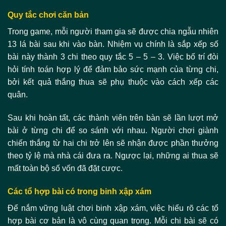
Quy tắc chơi căn bản
Trong game, mỗi người tham gia sẽ được chia ngẫu nhiên
13 lá bài sau khi vào bàn. Nhiệm vụ chính là sắp xếp số
bài này thành 3 chi theo quy tắc 5 – 5 – 3. Việc bố trí đòi
hỏi tính toán hợp lý để đảm bảo sức mạnh của từng chi,
bởi kết quả thắng thua sẽ phụ thuộc vào cách xếp các
quân.
Sau khi hoàn tất, các thành viên trên bàn sẽ lần lượt mở
bài ở từng chi để so sánh với nhau. Người chơi giành
chiến thắng từ hai chi trở lên sẽ nhận được phần thưởng
theo tỷ lệ mà nhà cái đưa ra. Ngược lại, những ai thua sẽ
mất toàn bộ số vốn đã đặt cược.
Các tổ hợp bài có trong binh xập xám
Để nắm vững luật chơi binh xập xám, việc hiểu rõ các tổ
hợp bài cơ bản là vô cùng quan trọng. Mỗi chi bài sẽ có