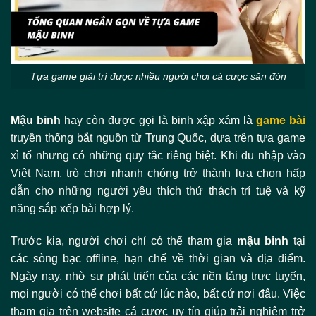
Tựa game giải trí được nhiều người chơi cá cược săn đón
Mậu binh
hay còn được gọi là binh xập xám là
game bài
truyền thống bắt nguồn từ Trung Quốc, dựa trên tựa game
xì tố nhưng có những quy tắc riêng biệt. Khi du nhập vào
Việt Nam, trò chơi nhanh chóng trở thành lựa chọn hấp
dẫn cho những người yêu thích thử thách trí tuệ và kỹ
năng sắp xếp bài hợp lý.
Trước kia, người chơi chỉ có thể tham gia
mậu binh
tại
các sòng bạc offline, hạn chế về thời gian và địa điểm.
Ngày nay, nhờ sự phát triển của các nền tảng trực tuyến,
mọi người có thể chơi bất cứ lúc nào, bất cứ nơi đâu. Việc
tham gia trên website cá cược uy tín giúp trải nghiệm trở