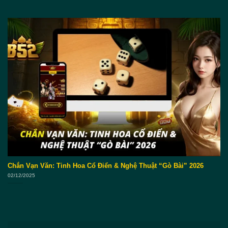
Chắn Vạn Văn: Tinh Hoa Cổ Điển & Nghệ Thuật “Gò Bài” 2026
02/12/2025