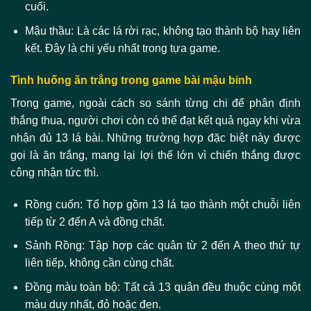
cuối.
Mậu thầu: Là các lá rời rạc, không tạo thành bộ hay liên
kết. Đây là chi yếu nhất trong tựa game.
Tình huống ăn trắng trong game bài mậu binh
Trong game, ngoài cách so sánh từng chi để phân định
thắng thua, người chơi còn có thể đạt kết quả ngay khi vừa
nhận đủ 13 lá bài. Những trường hợp đặc biệt này được
gọi là ăn trắng, mang lại lợi thế lớn vì chiến thắng được
công nhận tức thì.
Rồng cuốn: Tổ hợp gồm 13 lá tạo thành một chuỗi liên
tiếp từ 2 đến A và đồng chất.
Sảnh Rồng: Tập hợp các quân từ 2 đến A theo thứ tự
liên tiếp, không cần cùng chất.
Đồng màu toàn bộ: Tất cả 13 quân đều thuộc cùng một
màu duy nhất, đỏ hoặc đen.