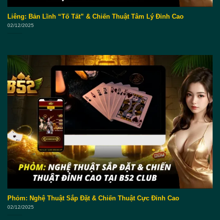
Liêng: Bản Lĩnh “Tố Tất” & Chiến Thuật Tâm Lý Đỉnh Cao
02/12/2025
Phỏm: Nghệ Thuật Sắp Đặt & Chiến Thuật Cực Đỉnh Cao
02/12/2025