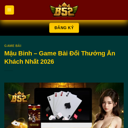
Chuyển
đến
nội
dung
ĐĂNG KÝ
GAME BÀI
Mậu Binh – Game Bài Đổi Thưởng Ăn
Khách Nhất 2026