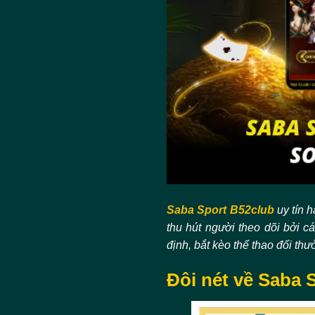
Saba Sport B52club
uy tín 
thu hút người theo dõi bởi c
định, bắt kèo thể thao đổi th
Đôi nét về Saba 