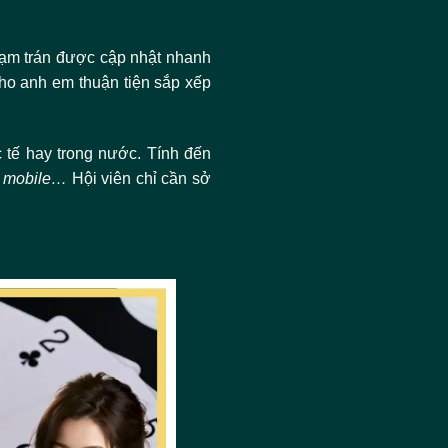
hạm trán được cập nhật nhanh
cho anh em thuận tiện sắp xếp
 tế hay trong nước. Tính đến
n mobile…
Hội viên chỉ cần sở