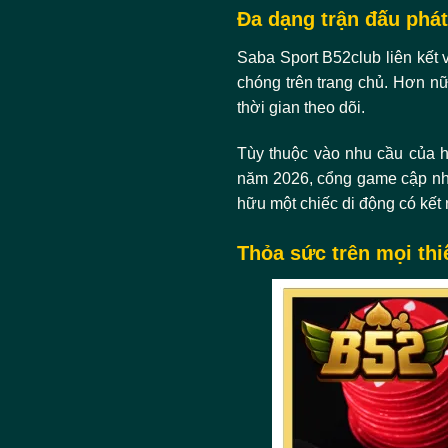
Đa dạng trận đấu phát
Saba Sport B52club liên kết 
chóng trên trang chủ. Hơn nữ
thời gian theo dõi.
Tùy thuộc vào nhu cầu của h
năm 2026, cổng game cập nhậ
hữu một chiếc di động có kết n
Thỏa sức trên mọi thi