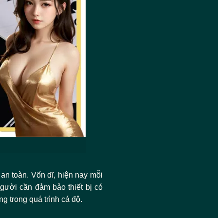
an toàn. Vốn dĩ, hiện nay mỗi
người cần đảm bảo thiết bị có
g trong quá trình cá độ.