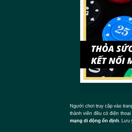
Người chơi truy cập vào tra
thành viên đều có điện thoại
mạng di động ổn định
. Lưu