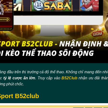
hàng đầu trên thị trường cá độ thể thao. Không chỉ mang đến nh
ác
tỷ lệ cược ăn lớn
. Truy cập vào
B52Club
nhận ưu đãi thàn
ưởng phút chốc.
Sport B52club