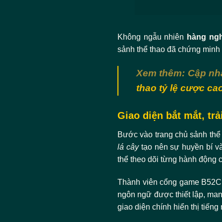
Không ngẫu nhiên
hàng ngh
sảnh thể thao đã chứng minh và
Xem thêm: Cập nhật 
thao tỷ lệ cược c
Giao diện bắt mắt, trả
Bước vào trang chủ sảnh thể 
lá cây
tạo nên sự huyền bí v
thể theo dõi từng hành động c
Thành viên cổng game B52Cl
ngôn ngữ
được thiết lập, man
giao diện chính hiển thị tiến