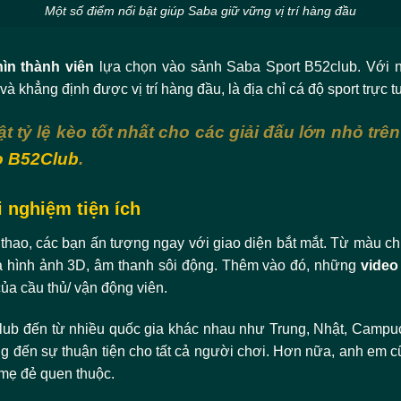
Một số điểm nổi bật giúp Saba giữ vững vị trí hàng đầu
ìn thành viên
lựa chọn vào sảnh Saba Sport B52club. Với n
 khẳng định được vị trí hàng đầu, là địa chỉ cá độ sport trực t
tỷ lệ kèo tốt nhất cho các giải đấu lớn nhỏ trên 
ao B52Club
.
i nghiệm tiện ích
thao, các bạn ấn tượng ngay với giao diện bắt mắt. Từ màu c
à hình ảnh 3D, âm thanh sôi động. Thêm vào đó, những
video
ủa cầu thủ/ vận động viên.
ub đến từ nhiều quốc gia khác nhau như Trung, Nhật, Camp
g đến sự thuận tiện cho tất cả người chơi. Hơn nữa, anh em c
g mẹ đẻ quen thuộc.