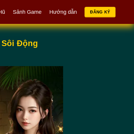
Hũ
Sảnh Game
Hướng dẫn
ĐĂNG KÝ
 Sôi Động