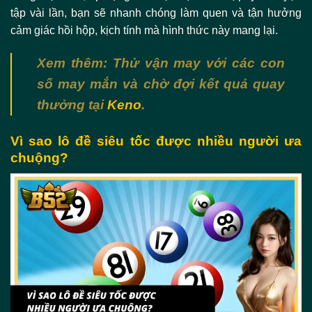
tập vài lần, bạn sẽ nhanh chóng làm quen và tận hưởng
cảm giác hồi hộp, kịch tính mà hình thức này mang lại.
Xem thêm: Thử vận may với các con
số may mắn và chờ đợi kết quả quay
thưởng tại
Keno
.
Vì sao lô đề siêu tốc được nhiều người ưa
chuộng?