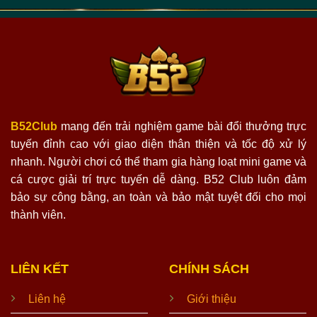
B52Club
mang đến trải nghiệm game bài đổi thưởng trực
tuyến đỉnh cao với giao diện thân thiện và tốc độ xử lý
nhanh. Người chơi có thể tham gia hàng loạt mini game và
cá cược giải trí trực tuyến dễ dàng. B52 Club luôn đảm
bảo sự công bằng, an toàn và bảo mật tuyệt đối cho mọi
thành viên.
LIÊN KẾT
CHÍNH SÁCH
Liên hệ
Giới thiệu