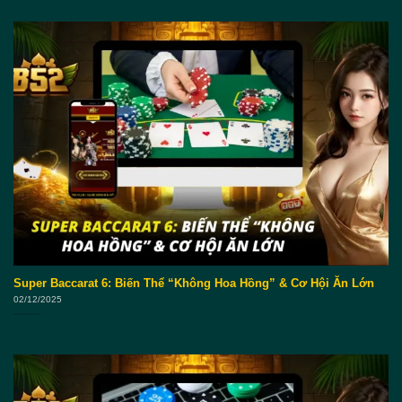
Super Baccarat 6: Biến Thể “Không Hoa Hồng” & Cơ Hội Ăn Lớn
02/12/2025