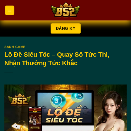
Chuyển
đến
nội
dung
ĐĂNG KÝ
SẢNH GAME
Lô Đề Siêu Tốc – Quay Số Tức Thì,
Nhận Thưởng Tức Khắc