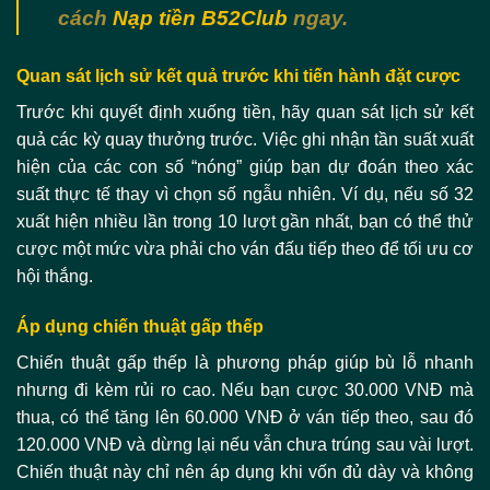
cách
Nạp tiền B52Club
ngay.
Quan sát lịch sử kết quả trước khi tiến hành đặt cược
Trước khi quyết định xuống tiền, hãy quan sát lịch sử kết
quả các kỳ quay thưởng trước. Việc ghi nhận tần suất xuất
hiện của các con số “nóng” giúp bạn dự đoán theo xác
suất thực tế thay vì chọn số ngẫu nhiên. Ví dụ, nếu số 32
xuất hiện nhiều lần trong 10 lượt gần nhất, bạn có thể thử
cược một mức vừa phải cho ván đấu tiếp theo để tối ưu cơ
hội thắng.
Áp dụng chiến thuật gấp thếp
Chiến thuật gấp thếp là phương pháp giúp bù lỗ nhanh
nhưng đi kèm rủi ro cao. Nếu bạn cược 30.000 VNĐ mà
thua, có thể tăng lên 60.000 VNĐ ở ván tiếp theo, sau đó
120.000 VNĐ và dừng lại nếu vẫn chưa trúng sau vài lượt.
Chiến thuật này chỉ nên áp dụng khi vốn đủ dày và không