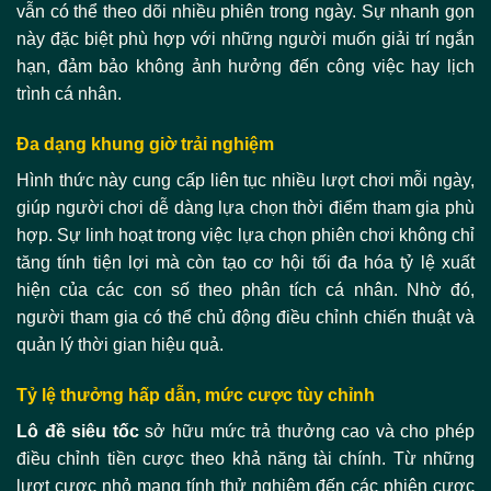
vẫn có thể theo dõi nhiều phiên trong ngày. Sự nhanh gọn
này đặc biệt phù hợp với những người muốn giải trí ngắn
hạn, đảm bảo không ảnh hưởng đến công việc hay lịch
trình cá nhân.
Đa dạng khung giờ trải nghiệm
Hình thức này cung cấp liên tục nhiều lượt chơi mỗi ngày,
giúp người chơi dễ dàng lựa chọn thời điểm tham gia phù
hợp. Sự linh hoạt trong việc lựa chọn phiên chơi không chỉ
tăng tính tiện lợi mà còn tạo cơ hội tối đa hóa tỷ lệ xuất
hiện của các con số theo phân tích cá nhân. Nhờ đó,
người tham gia có thể chủ động điều chỉnh chiến thuật và
quản lý thời gian hiệu quả.
Tỷ lệ thưởng hấp dẫn, mức cược tùy chỉnh
Lô đề siêu tốc
sở hữu mức trả thưởng cao và cho phép
điều chỉnh tiền cược theo khả năng tài chính. Từ những
lượt cược nhỏ mang tính thử nghiệm đến các phiên cược