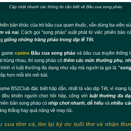
Cập nhật nhanh các thông tin cần biết về Bầu cua song pháo
phiên bản khác của trò bầu cua quen thuộc, vẫn dùng ba viên x
ôm và nai
. Cách gọi “song pháo” xuất phát từ việc phiên bản 
ng
giống những tràng pháo trong dịp lễ Tết.
ữa game
casino
Bầu cua song pháo
và bầu cua truyền thống l
ặt trùng nhau, thì song pháo có
thêm các mức thưởng phụ, nh
Chính vì luật thưởng đa dạng như vậy mà người ta gọi là
“song
hộp hơn mỗi khi mở bát.
ame B52Club đặc biệt hấp dẫn, nhất là vào dịp Tết, vì mang lạ
 đều khiến người chơi hồi hộp, cộng với
luật thưởng đa d
hiên bản song pháo có
nhịp chơi nhanh, dễ hiểu
và
nhiều cá
 căng thẳng hay quá nặng về may rủi.
 cua tôm cá, tìm lại ký ức tuổi thơ và nhận thư