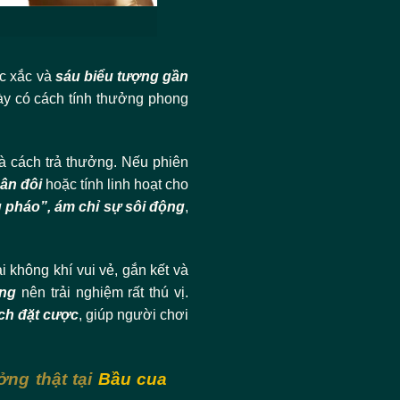
úc xắc và
sáu biểu tượng gần
này có cách tính thưởng phong
à cách trả thưởng. Nếu phiên
ân đôi
hoặc tính linh hoạt cho
 pháo”, ám chỉ sự sôi động
,
i không khí vui vẻ, gắn kết và
ạng
nên trải nghiệm rất thú vị.
ch đặt cược
, giúp người chơi
ởng thật tại
Bầu cua