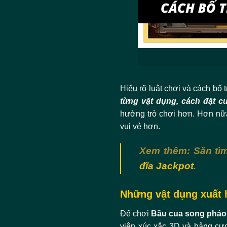
Hiểu rõ luật chơi và cách bố 
từng vật dụng, cách đặt c
hưởng trò chơi hơn. Hơn nữa
vui vẻ hơn.
Xem thêm: Săn tìm
đĩa Jackpot
.
Những vật dụng xuất 
Để chơi
Bầu cua song pháo
viên xúc xắc 3D và bảng cượ