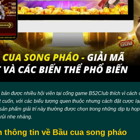
n bản được nhiều hội viên tại cổng game B52Club thích vì cách 
ất cuốn, với các biểu tượng quen thuộc nhưng cách đặt cược lạ
sản phẩm giải trí này thường được chọn trong những dịp tụ họ
 rủi nhẹ nhàng.
 thông tin về Bầu cua song pháo