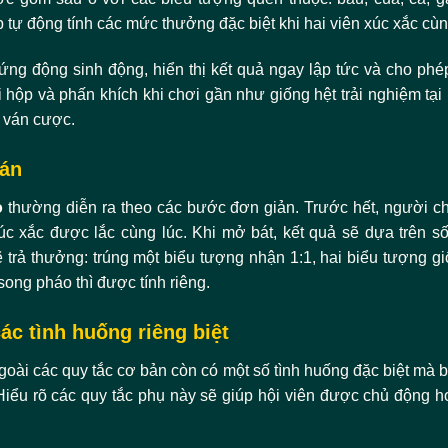
 tự động tính các mức thưởng đặc biệt khi hai viên xúc xắc cùn
ứng động sinh động, hiển thị kết quả ngay lập tức và cho ph
hộp và phấn khích khi chơi gần như giống hệt trải nghiệm tại 
i ván cược.
ván
o
thường diễn ra theo các bước đơn giản. Trước hết, người 
úc xắc được lắc cùng lúc. Khi mở bát, kết quả sẽ dựa trên số
 trả thưởng: trúng một biểu tượng nhận 1:1, hai biểu tượng 
ong pháo thì được tính riêng.
ác tình huống riêng biệt
ngoài các quy tắc cơ bản còn có một số tình huống đặc biệt mà 
Hiểu rõ các quy tắc phụ này sẽ giúp hội viên được chủ động h