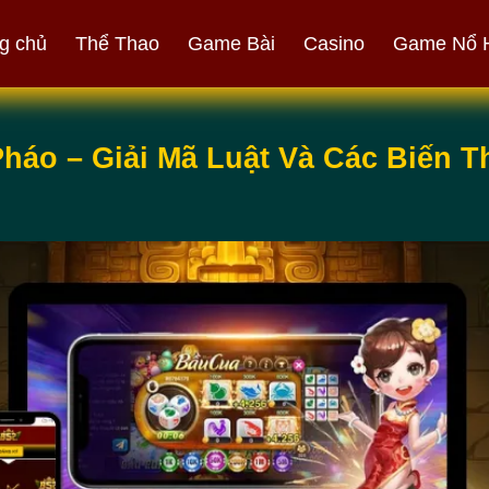
g chủ
Thể Thao
Game Bài
Casino
Game Nổ 
háo – Giải Mã Luật Và Các Biến T