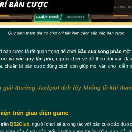
Quy định tham gia trò chơi chi tiết kèm cách sắp xếp bàn cược
trí bàn cược là rất quan trọng để chơi
Bầu cua song pháo
một 
ược và các quy tắc phụ,
người chơi sẽ dễ theo dõi ván đấu, 
, chuẩn bị bàn cược đúng cách còn giúp mọi ván chơi diễn 
 giải thưởng Jackpot tích lũy khổng lồ khi tham
hiện trên giao diện game
trên
B52Club
,
người chơi sẽ tương tác với bàn cược ảo được t
c gồm sáu ô với các biểu tượng quen thuộc: bầu, cua, cá, g