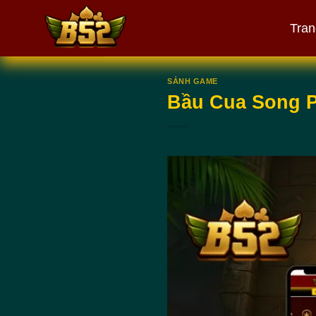
Chuyển
đến
Tran
nội
dung
SẢNH GAME
Bầu Cua Song P