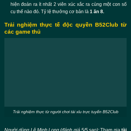
hiện đoán ra ít nhất 2 viên xúc xắc ra cùng một con số
cụ thể nào đó. Tỷ lệ thưởng cơ bản là
1 ăn 8.
Trải nghiệm thực tế độc quyền B52Club từ
các game thủ
Trải nghiệm thực từ người chơi tài xỉu trực tuyến B52Club
Người dùng Lê Minh Long (đánh giá 5/5 sao):
Tham gia
tài