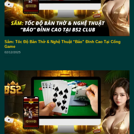
Sâm: Tốc Độ Bàn Thờ & Nghệ Thuật “Báo” Đỉnh Cao Tại Cổng
Game
02/12/2025