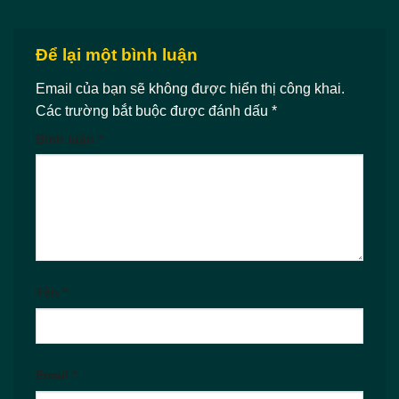
Để lại một bình luận
Email của bạn sẽ không được hiển thị công khai.
Các trường bắt buộc được đánh dấu
*
Bình luận
*
Tên
*
Email
*