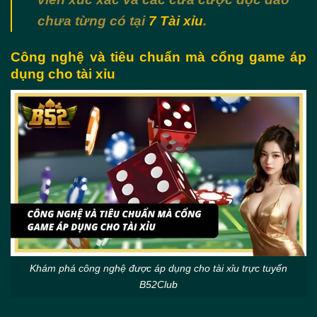
chưa từng có tại
7 Tài xỉu
.
Công nghệ và tiêu chuẩn mà cổng game áp
dụng cho tài xỉu
Khám phá công nghệ được áp dụng cho tài xỉu trực tuyến
B52Club