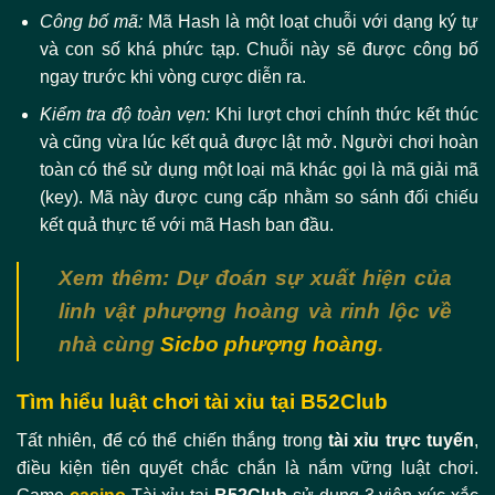
Công bố mã:
Mã Hash là một loạt chuỗi với dạng ký tự
và con số khá phức tạp. Chuỗi này sẽ được công bố
ngay trước khi vòng cược diễn ra.
Kiểm tra độ toàn vẹn:
Khi lượt chơi chính thức kết thúc
và cũng vừa lúc kết quả được lật mở. Người chơi hoàn
toàn có thể sử dụng một loại mã khác gọi là mã giải mã
(key). Mã này được cung cấp nhằm so sánh đối chiếu
kết quả thực tế với mã Hash ban đầu.
Xem thêm: Dự đoán sự xuất hiện của
linh vật phượng hoàng và rinh lộc về
nhà cùng
Sicbo phượng hoàng
.
Tìm hiểu luật chơi tài xỉu tại B52Club
Tất nhiên, để có thể chiến thắng trong
tài xỉu trực tuyến
,
điều kiện tiên quyết chắc chắn là nắm vững luật chơi.