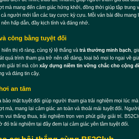
t mà mang đến cảm giác hứng khởi, đồng thời giúp tập trung v
t cả người mới lẫn các tay cược kỳ cựu. Mỗi ván bài đều mang lại
ở nên hấp dẫn, đầy kịch tính và đáng nhớ.
và công bằng tuyệt đối
 hiển thị rõ ràng, cùng tỷ lệ thắng và
trả thưởng minh bạch
, g
t quá trình tham gia trở nên dễ dàng, loại bỏ mọi lo ngại về gi
nh giải trí mà còn
xây dựng niềm tin vững chắc cho cộng 
g và đáng tin cậy.
hơi an tâm
 bảo mật tuyệt đối giúp người tham gia trải nghiệm mọi lúc mà 
ợt mà, mang lại cảm giác an toàn và thoải mái tuyệt đối. Người
m vui thắng thua, trải nghiệm trọn vẹn phút giây giải trí. B5
ờ đó trải nghiệm tại đây đem lại cảm giác yên tâm tuyệt đối.