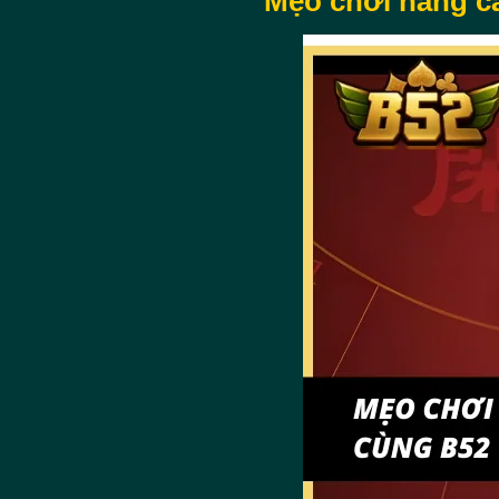
Mẹo chơi nâng c