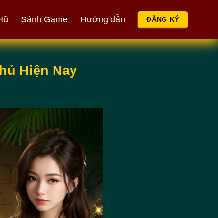
Hũ
Sảnh Game
Hướng dẫn
ĐĂNG KÝ
hủ Hiện Nay