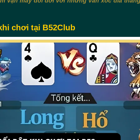
m vận may đổi đời với những ván xóc đĩa thắng
khi chơi tại B52Club