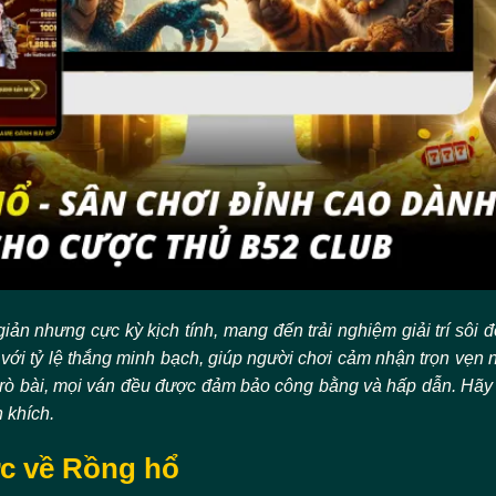
giản nhưng cực kỳ kịch tính, mang đến trải nghiệm giải trí sôi 
với tỷ lệ thắng minh bạch, giúp người chơi cảm nhận trọn vẹn 
 trò bài, mọi ván đều được đảm bảo công bằng và hấp dẫn. Hã
 khích.
ợc về Rồng hổ