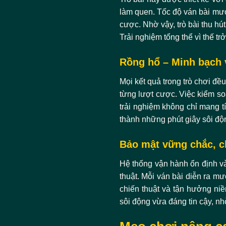
làm quen. Tốc độ ván bài mượ
cược. Nhờ vậy, trò bài thu hú
Trải nghiệm tổng thể vì thế tr
Rồng hổ – Minh bạch 
Mọi kết quả trong trò chơi đều
từng lượt cược. Việc kiểm soá
trải nghiệm không chỉ mang tí
thành những phút giây sôi độn
Bảo mật vững chắc, c
Hệ thống vận hành ổn định và
thuật. Mỗi ván bài diễn ra mư
chiến thuật và tận hưởng niề
sôi động vừa đáng tin cậy, nh