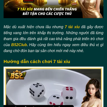
Mặc dù xuất hiện chưa lâu nhưng
7 tài xỉu
đã gây được
tiếng vang lớn trên khắp thị trường. Những người đã từng
tham gia đều đánh giá rất cao khả năng phát triển trò chơi
của
B52Club
.
Hãy cùng tìm hiểu ngay xem điều thú vị gì
đang chờ đón bạn tại sân chơi mới mẻ này nhé.
Hướng dẫn cách chơi 7 tài xỉu