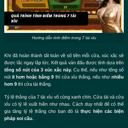
Hướng dẫn tính điểm trong 7 tài xỉu
Khi đã hoàn thành tất toán về số tiền mỗi cửa, xúc xắc sẽ
được lắc ngay lập tức. Kết quả ván đấu được tính dựa trên
tổng số nút của 3 xúc xắc này.
Cụ thể, nếu như tổng số
nút
ít hơn hoặc bằng 9
thì cửa xỉu thắng, nếu như
nhiều
hơn 9
thì cửa tài thắng.
Tỷ lệ thắng của 7 tài xỉu vô cùng xanh chín. Cửa tài và cửa
xỉu có tỷ lệ xuất hiện như nhau. Cách duy nhất để có thể
gia tăng tỷ lệ thắng cho bạn đó là
thực hiện các biện
pháp soi cầu.