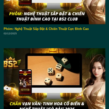
Phỏm: Nghệ Thuật Sắp Đặt & Chiến Thuật Cực Đỉnh Cao
02/12/2025