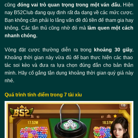
cũng
đóng vai trò quan trọng trong một ván đấu.
Hiện
nay B52Club đang quy định rất đa dạng về các mức cược.
Bạn không cần phải lo lắng vấn đề đủ tiền để tham gia hay
không. Các tân thủ cũng nhờ đó mà
làm quen một cách
nhanh chóng.
Vòng đặt cược thường diễn ra trong
khoảng 30 giây.
Khoảng thời gian này vừa đủ để bạn thực hiện các thao
tác soi kèo và đưa ra lựa chọn đúng đắn cho bản thân
mình. Hãy cố gắng tận dụng khoảng thời gian quý giá này
nhé.
Quá trình tính điểm trong 7 tài xỉu