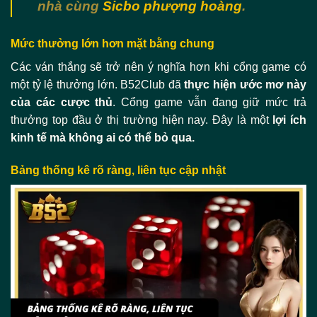
nhà cùng
Sicbo phượng hoàng
.
Mức thưởng lớn hơn mặt bằng chung
Các ván thắng sẽ trở nên ý nghĩa hơn khi cổng game có
một tỷ lệ thưởng lớn. B52Club đã
thực hiện ước mơ này
của các cược thủ
. Cổng game vẫn đang giữ mức trả
thưởng top đầu ở thị trường hiện nay. Đây là một
lợi ích
kinh tế mà không ai có thể bỏ qua.
Bảng thống kê rõ ràng, liên tục cập nhật