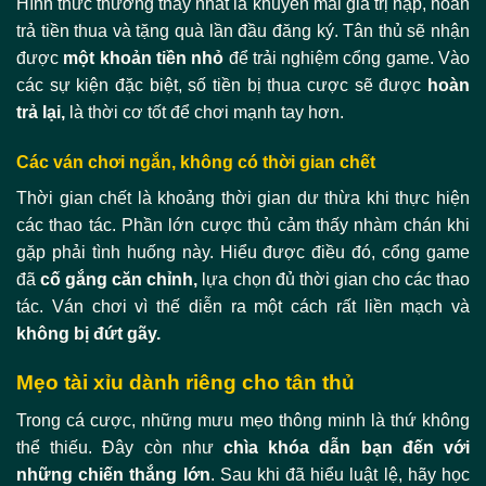
Hình thức thường thấy nhất là khuyến mãi giá trị nạp, hoàn
trả tiền thua và tặng quà lần đầu đăng ký. Tân thủ sẽ nhận
được
một khoản tiền nhỏ
để trải nghiệm cổng game. Vào
các sự kiện đặc biệt, số tiền bị thua cược sẽ được
hoàn
trả lại,
là thời cơ tốt để chơi mạnh tay hơn.
Các ván chơi ngắn, không có thời gian chết
Thời gian chết là khoảng thời gian dư thừa khi thực hiện
các thao tác. Phần lớn cược thủ cảm thấy nhàm chán khi
gặp phải tình huống này. Hiểu được điều đó, cổng game
đã
cố gắng căn chỉnh,
lựa chọn đủ thời gian cho các thao
tác. Ván chơi vì thế diễn ra một cách rất liền mạch và
không bị đứt gãy.
Mẹo tài xỉu dành riêng cho tân thủ
Trong cá cược, những mưu mẹo thông minh là thứ không
thể thiếu. Đây còn như
chìa khóa dẫn bạn đến với
những chiến thắng lớn
. Sau khi đã hiểu luật lệ, hãy học