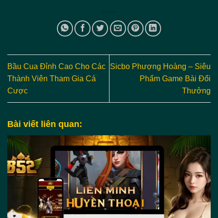
Bầu Cua Đỉnh Cao Cho Các
Sicbo Phượng Hoàng – Siêu
Thành Viên Tham Gia Cá
Phẩm Game Bài Đổi
Cược
Thưởng
Bài viết liên quan: