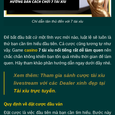
Chỉ dẫn tân thủ đến với 7 tài xỉu
Để bắt đầu bất cứ một lĩnh vực mới nào, luật lệ sẽ luôn là
thứ bạn cần tìm hiểu đầu tiên. Cá cược cũng tương tự như
vậy. Game
casino
7 tài xỉu nổi tiếng rất dễ làm quen
nên
chắc chắn không khiến bạn tốn quá nhiều thời gian để làm
quen. Hãy tham khảo phần hướng dẫn ngay dưới đây nhé.
Xem thêm: Tham gia sảnh cược tài xỉu
livestream với các Dealer xinh đẹp tại
Tài xỉu trực tuyến
.
Quy định về đặt cược đầu ván
Đặt cược là việc đầu tiên mà bạn cần tìm hiểu. Bước này