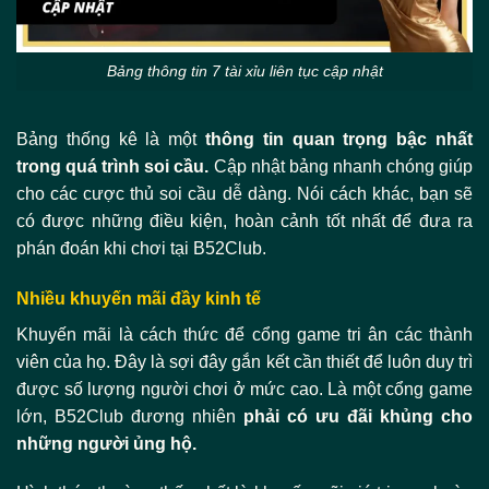
Bảng thông tin 7 tài xỉu liên tục cập nhật
Bảng thống kê là một
thông tin quan trọng bậc nhất
trong quá trình soi cầu.
Cập nhật bảng nhanh chóng giúp
cho các cược thủ soi cầu dễ dàng. Nói cách khác, bạn sẽ
có được những điều kiện, hoàn cảnh tốt nhất để đưa ra
phán đoán khi chơi tại B52Club.
Nhiều khuyến mãi đầy kinh tế
Khuyến mãi là cách thức để cổng game tri ân các thành
viên của họ. Đây là sợi đây gắn kết cần thiết để luôn duy trì
được số lượng người chơi ở mức cao. Là một cổng game
lớn, B52Club đương nhiên
phải có ưu đãi khủng cho
những người ủng hộ.