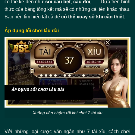
có thể kể đến như
soi cầu bệt, cầu đôi, . . .
Dựa trên hình
thức của bảng tổng kết mà sẽ có những cái tên khác nhau.
Bạn nên tìm hiểu tất cả để
có thể xoay sở khi cần thiết.
Áp dụng lối chơi lâu dài
Xuống tiền chậm rãi khi chơi 7 tài xỉu
Với những loại cược ván ngắn như 7 tài xỉu, cách chơi